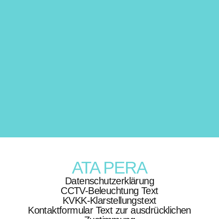
Techniken (2020)
Contact
Jetzt anrufen
+43 664 1970542
E mail
patientrelations@atapera.com
ATA PERA
Datenschutzerklärung
CCTV-Beleuchtung Text
KVKK-Klarstellungstext
Kontaktformular Text zur ausdrücklichen